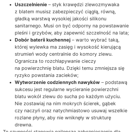
Uszczelnienie
– styk krawędzi zlewozmywaka
z blatem musisz zabezpieczyć ciągłą, równą,
gładką warstwą wysokiej jakości silikonu
sanitarnego. Musi on być odporny na powstawanie
pleśni i grzybów, aby zapewnić szczelność na lata;
Dobór baterii kuchennej
– warto wybrać taką,
której wylewka ma zasięg i wysokość kierującą
strumień wody centralnie do komory zlewu.
Ogranicza to rozchlapywanie cieczy
na powierzchnię blatu. Dzięki temu zmniejsza się
ryzyko powstania zacieków;
Wytworzenie codziennych nawyków
– podstawą
sukcesu jest regularne wycieranie powierzchni
blatu wokół zlewu do sucha po każdym użyciu.
Nie zostawiaj na nim mokrych ścierek, gąbek
czy naczyń oraz natychmiastowo usuwaj wszelkie
rozlane płyny, aby nie wniknęły w strukturę
drewna.
Te czynności stanowią najlepsze zabezpieczenie dla