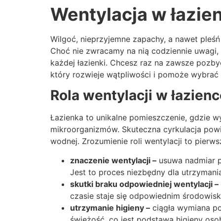
Wentylacja w łazien
Wilgoć, nieprzyjemne zapachy, a nawet pleśń 
Choć nie zwracamy na nią codziennie uwagi
każdej łazienki. Chcesz raz na zawsze poz
który rozwieje wątpliwości i pomoże wybrać n
Rola wentylacji w łazie
Łazienka to unikalne pomieszczenie, gdzie w
mikroorganizmów. Skuteczna cyrkulacja powi
wodnej. Zrozumienie roli wentylacji to pier
znaczenie wentylacji –
usuwa nadmiar pa
Jest to proces niezbędny dla utrzyman
skutki braku odpowiedniej wentylacji –
czasie staje się odpowiednim środowisk
utrzymanie higieny –
ciągła wymiana pow
świeżość, co jest podstawą higieny osob