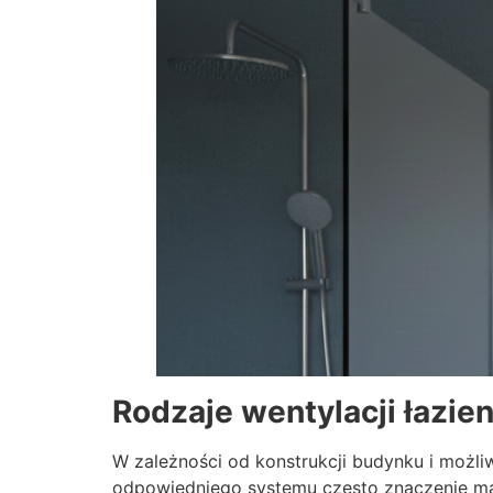
Rodzaje wentylacji łazie
W zależności od konstrukcji budynku i możl
odpowiedniego systemu często znaczenie ma 