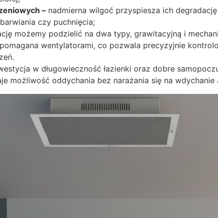
zeniowych –
nadmierna wilgoć przyspiesza ich degradację –
barwiania czy puchnięcia;
cję możemy podzielić na dwa typy, grawitacyjną i mechani
spomagana wentylatorami, co pozwala precyzyjnie kontrolo
zeń.
westycja w długowieczność łazienki oraz dobre samopoczuc
aje możliwość oddychania bez narażania się na wdychanie