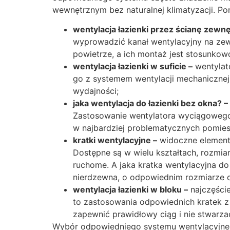
wewnętrznym bez naturalnej klimatyzacji. Po
wentylacja łazienki przez ścianę zewnę
wyprowadzić kanał wentylacyjny na zew
powietrze, a ich montaż jest stosunkow
wentylacja łazienki w suficie –
wentylato
go z systemem wentylacji mechanicznej 
wydajności;
jaka wentylacja do łazienki bez okna? –
Zastosowanie wentylatora wyciągowego z
w najbardziej problematycznych pomies
kratki wentylacyjne –
widoczne elementy
Dostępne są w wielu kształtach, rozmiar
ruchome. A jaka kratka wentylacyjna do 
nierdzewna, o odpowiednim rozmiarze d
wentylacja łazienki w bloku –
najczęście
to zastosowania odpowiednich kratek z
zapewnić prawidłowy ciąg i nie stwarz
Wybór odpowiedniego systemu wentylacyjneg