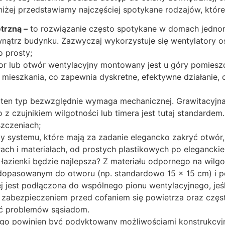
niżej przedstawiamy najczęściej spotykane rodzajów, któr
trzną –
to rozwiązanie często spotykane w domach jedno
nątrz budynku. Zazwyczaj wykorzystuje się wentylatory os
o prosty;
r lub otwór wentylacyjny montowany jest u góry pomieszcz
mieszkania, co zapewnia dyskretne, efektywne działanie, c
ten typ bezwzględnie wymaga mechanicznej. Grawitacyjna
 czujnikiem wilgotności lub timera jest tutaj standardem
zczeniach;
 systemu, które mają za zadanie elegancko zakryć otwór,
ach i materiałach, od prostych plastikowych po eleganckie
łazienki będzie najlepsza? Z materiału odpornego na wilgo
opasowanym do otworu (np. standardowo 15 x 15 cm) i po
j jest podłączona do wspólnego pionu wentylacyjnego, jeś
 zabezpieczeniem przed cofaniem się powietrza oraz czę
ać problemów sąsiadom.
o powinien być podyktowany możliwościami konstrukcyjny