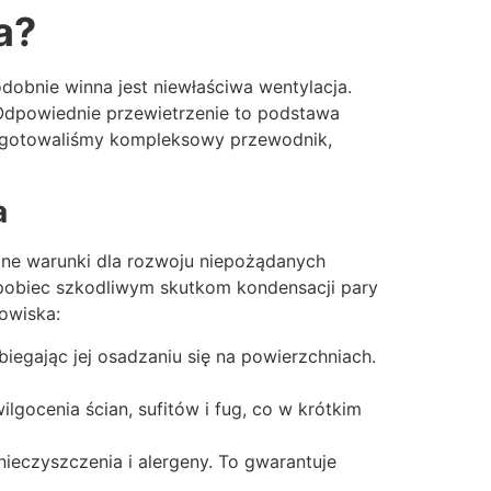
a?
dobnie winna jest niewłaściwa wentylacja.
Odpowiednie przewietrzenie to podstawa
zygotowaliśmy kompleksowy przewodnik,
a
alne warunki dla rozwoju niepożądanych
apobiec szkodliwym skutkom kondensacji pary
owiska:
iegając jej osadzaniu się na powierzchniach.
gocenia ścian, sufitów i fug, co w krótkim
ieczyszczenia i alergeny. To gwarantuje