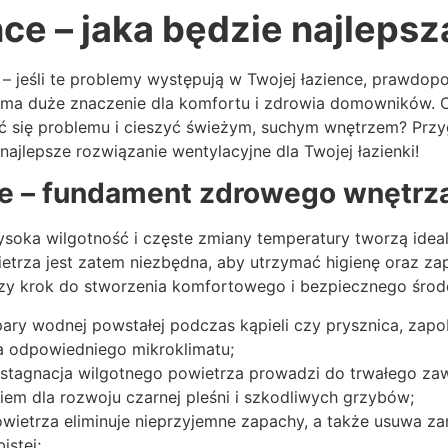
ce – jaka będzie najlepsz
– jeśli te problemy występują w Twojej łazience, prawdopo
, ma duże znaczenie dla komfortu i zdrowia domowników. 
być się problemu i cieszyć świeżym, suchym wnętrzem? Pr
ajlepsze rozwiązanie wentylacyjne dla Twojej łazienki!
nce – fundament zdrowego wnętrz
ysoka wilgotność i częste zmiany temperatury tworzą ide
etrza jest zatem niezbędna, aby utrzymać higienę oraz z
wszy krok do stworzenia komfortowego i bezpiecznego środ
ry wodnej powstałej podczas kąpieli czy prysznica, zapob
ia odpowiedniego mikroklimatu;
stagnacja wilgotnego powietrza prowadzi do trwałego zawil
iem dla rozwoju czarnej pleśni i szkodliwych grzybów;
ietrza eliminuje nieprzyjemne zapachy, a także usuwa zan
istej;