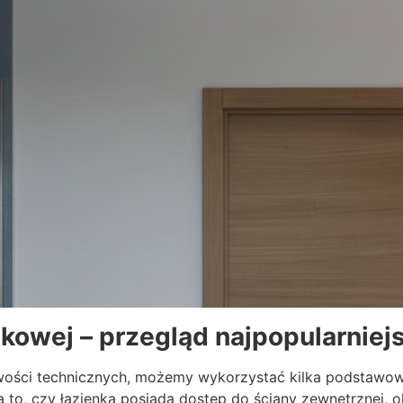
nkowej – przegląd najpopularnie
iwości technicznych, możemy wykorzystać kilka podstawo
to, czy łazienka posiada dostęp do ściany zewnętrznej, o