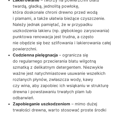
Lakierowanie
– tworzy na powierzchni blatu
twardą, gładką, jednolitą powłokę,
która doskonale chroni drewno przed wodą
i plamami, a także ułatwia bieżące czyszczenie.
Należy jednak pamiętać, że w przypadku
uszkodzenia lakieru (np. głębokiego zarysowania)
punktowa renowacja jest trudna, a często
nie obędzie się bez szlifowania i lakierowania całej
powierzchni.
Codzienna pielęgnacja
– ogranicza się
do regularnego przecierania blatu wilgotną
szmatką z delikatnym detergentem. Niezwykle
ważne jest natychmiastowe usuwanie wszelkich
rozlanych płynów, zwłaszcza wody, kawy
czy wina, aby zapobiec ich wsiąkaniu w strukturę
drewna i powstawaniu trwałych plam lub
odbarwień.
Zapobieganie uszkodzeniom
– mimo dużej
trwałości drewna, warto stosować proste środki