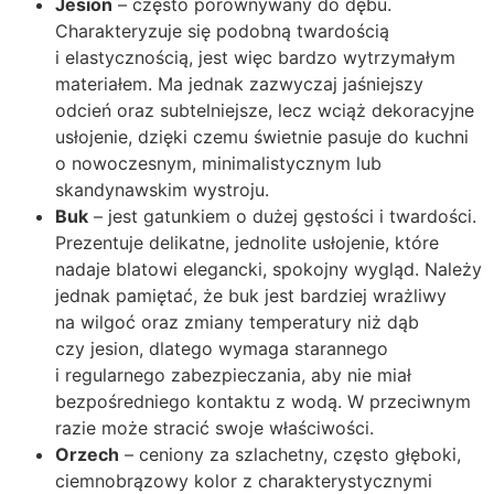
Jesion
– często porównywany do dębu.
Charakteryzuje się podobną twardością
i elastycznością, jest więc bardzo wytrzymałym
materiałem. Ma jednak zazwyczaj jaśniejszy
odcień oraz subtelniejsze, lecz wciąż dekoracyjne
usłojenie, dzięki czemu świetnie pasuje do kuchni
o nowoczesnym, minimalistycznym lub
skandynawskim wystroju.
Buk
– jest gatunkiem o dużej gęstości i twardości.
Prezentuje delikatne, jednolite usłojenie, które
nadaje blatowi elegancki, spokojny wygląd. Należy
jednak pamiętać, że buk jest bardziej wrażliwy
na wilgoć oraz zmiany temperatury niż dąb
czy jesion, dlatego wymaga starannego
i regularnego zabezpieczania, aby nie miał
bezpośredniego kontaktu z wodą. W przeciwnym
razie może stracić swoje właściwości.
Orzech
– ceniony za szlachetny, często głęboki,
ciemnobrązowy kolor z charakterystycznymi